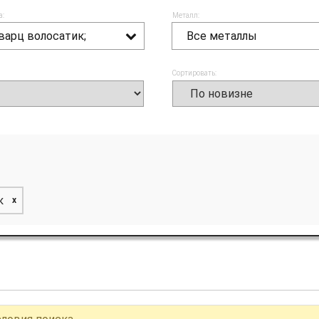
а:
Металл:
варц волосатик;
Все металлы
Сортировать:
к
x