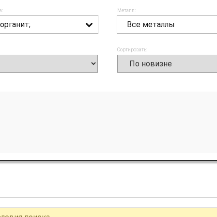
а:
Металл:
органит;
Все металлы
Сортировать: