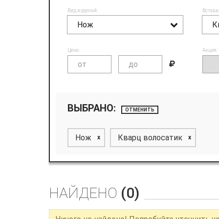
Вид изделий:
Вставк
Нож
К
Цена:
Акция:
ВЫБРАНО:
ОТМЕНИТЬ
Нож
Кварц волосатик
x
x
НАЙДЕНО
(0)