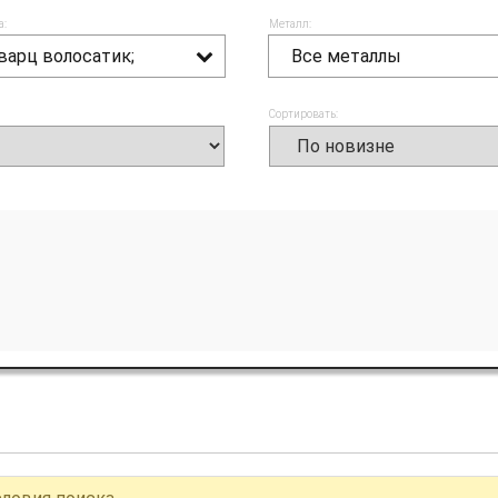
а:
Металл:
варц волосатик;
Все металлы
Сортировать: