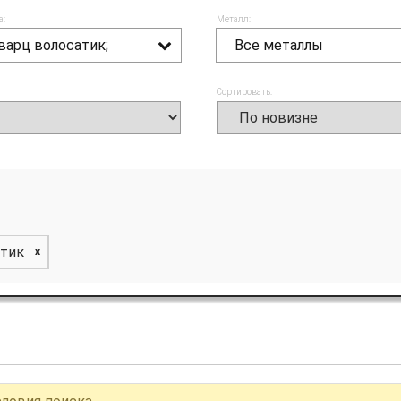
а:
Металл:
варц волосатик;
Все металлы
Сортировать:
атик
x