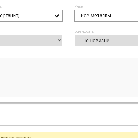
а:
Металл:
органит;
Все металлы
Сортировать: