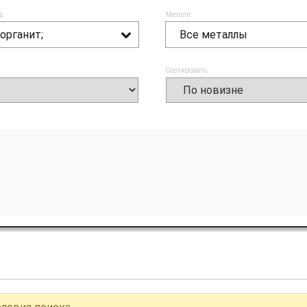
а:
Металл:
органит;
Все металлы
Сортировать: