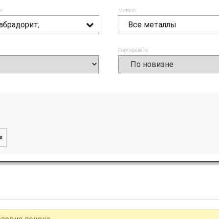
а:
Металл:
абрадорит;
Все металлы
Сортировать:
x