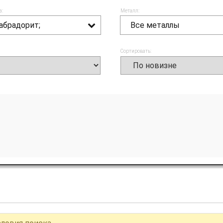
а:
Металл:
абрадорит;
Все металлы
Сортировать: