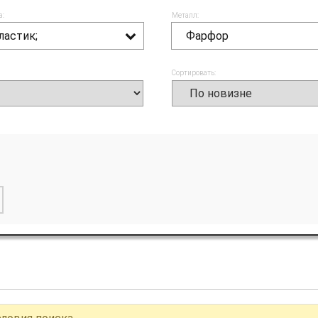
а:
Металл:
ластик;
Фарфор
Сортировать: