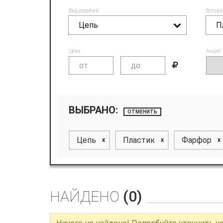
Вид изделий:
Вставк
Цепь
П
Цена:
Акция:
ВЫБРАНО:
ОТМЕНИТЬ
Цепь
Пластик
Фарфор
x
x
x
НАЙДЕНО
(0)