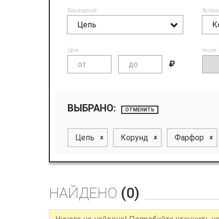
Вид изделий:
Вставк
Цепь
К
Цена:
Акция:
ВЫБРАНО:
ОТМЕНИТЬ
Цепь
Корунд
Фарфор
x
x
x
НАЙДЕНО
(0)