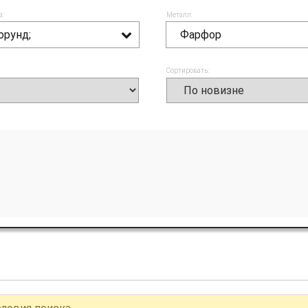
а:
Металл:
орунд;
Фарфор
Сортировать: