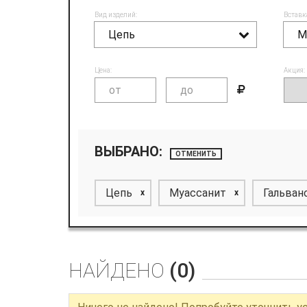
Вид изделий:
Вставк
Цепь
М
Цена:
Акция:
ВЫБРАНО:
ОТМЕНИТЬ
Цепь
Муассанит
Гальван
x
x
НАЙДЕНО
(0)