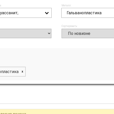
а:
Металл:
уассанит;
Гальванопластика
Сортировать:
опластика
x