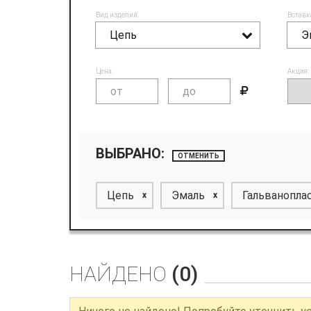
Вид изделий:
Вставк
Цепь
Э
Цена:
Акция:
ВЫБРАНО:
ОТМЕНИТЬ
Цепь
Эмаль
Гальванопла
x
x
НАЙДЕНО
(0)