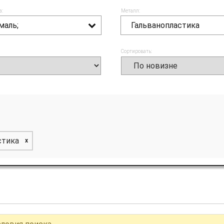
а:
Металл:
маль;
Гальванопластика
Сортировать:
стика
x