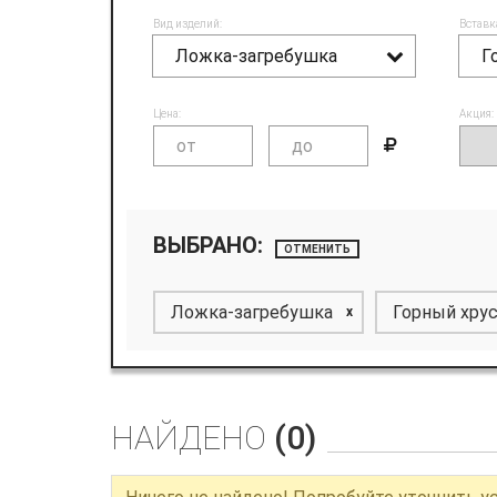
Вид изделий:
Вставк
Ложка-загребушка
Г
Цена:
Акция:
ВЫБРАНО:
ОТМЕНИТЬ
Ложка-загребушка
Горный хру
x
НАЙДЕНО
(0)