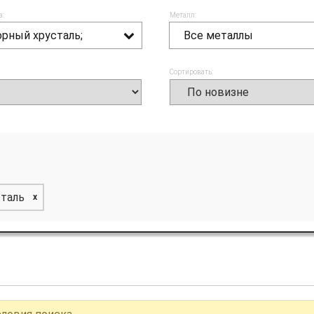
а:
Металл:
орный хрусталь;
Все металлы
Сортировать:
сталь
x