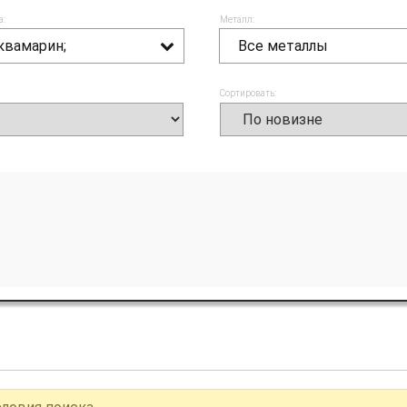
а:
Металл:
квамарин;
Все металлы
Сортировать: