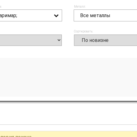
а:
Металл:
аримар;
Все металлы
Сортировать: