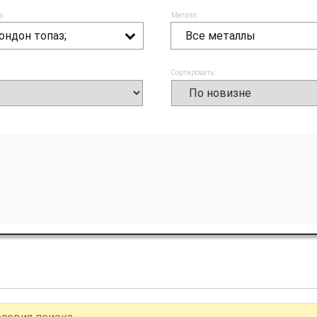
а:
Металл:
ондон топаз;
Все металлы
Сортировать: