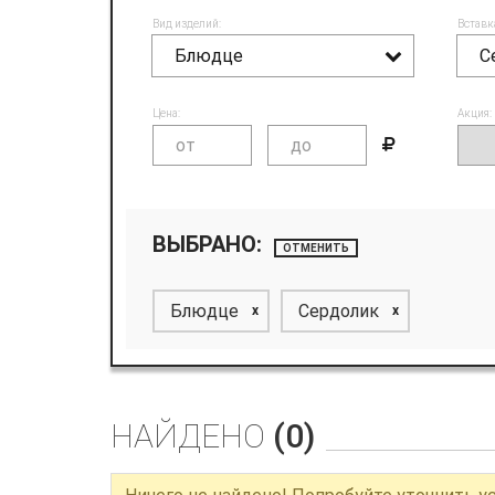
Вид изделий:
Вставк
Блюдце
С
Цена:
Акция:
ВЫБРАНО:
ОТМЕНИТЬ
Блюдце
Сердолик
x
x
НАЙДЕНО
(0)