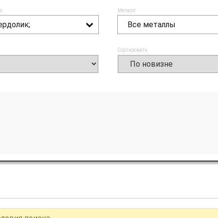
а:
Металл:
ердолик;
Все металлы
Сортировать: