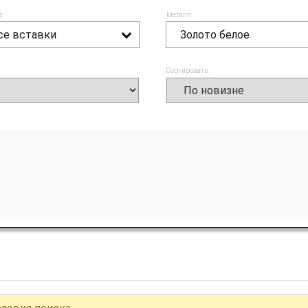
а:
Металл:
се вставки
Золото белое
Сортировать: