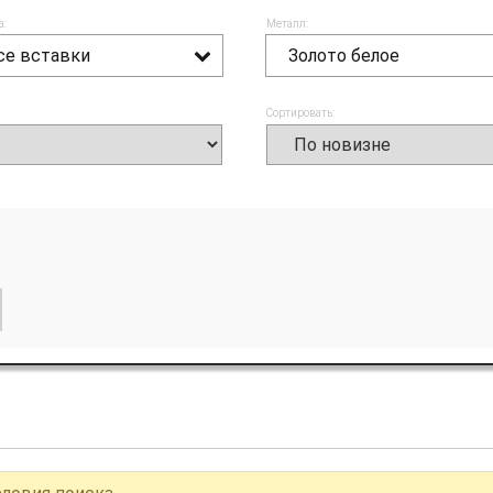
а:
Металл:
се вставки
Золото белое
Сортировать: