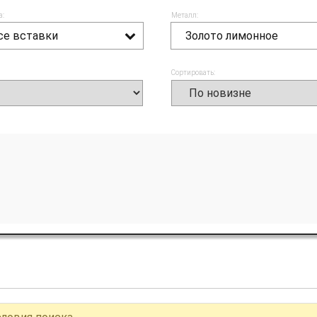
а:
Металл:
се вставки
Золото лимонное
Сортировать: