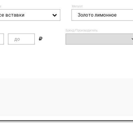
а:
Металл:
се вставки
Золото лимонное
Бренд/Производитель: