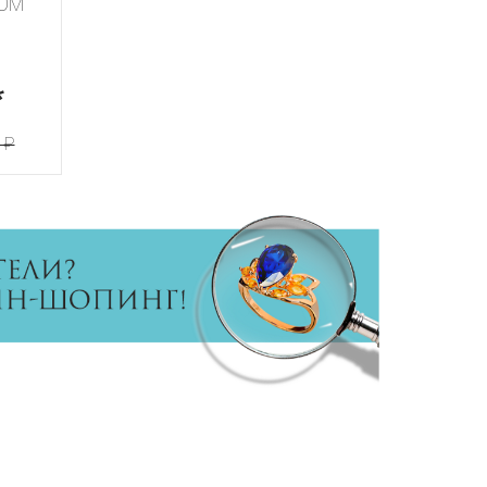
ТОМ
*
 ₽