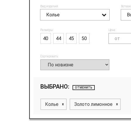
Вид изделий:
Вставк
Колье
В
Размеры:
Цена:
40
44
45
50
Сортировать:
ВЫБРАНО:
ОТМЕНИТЬ
Колье
Золото лимонное
x
x