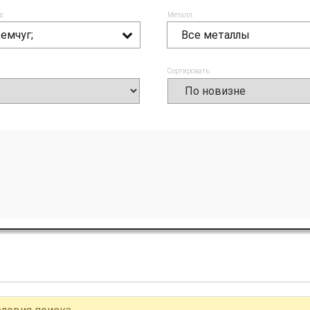
а:
Металл:
емчуг;
Все металлы
Сортировать: