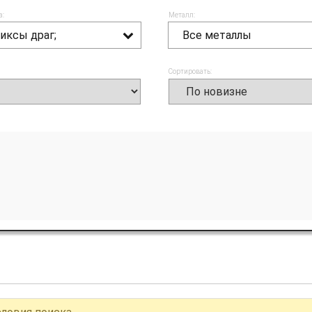
а:
Металл:
иксы драг;
Все металлы
Сортировать: