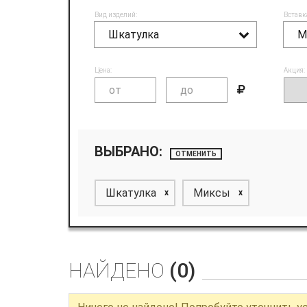
Вид изделий:
Вставк
Шкатулка
М
Цена:
Акция:
ВЫБРАНО:
ОТМЕНИТЬ
Шкатулка
Миксы
x
x
НАЙДЕНО
(0)