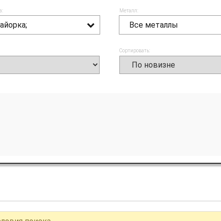
а:
Металл:
айорка;
Все металлы
Сортировать: