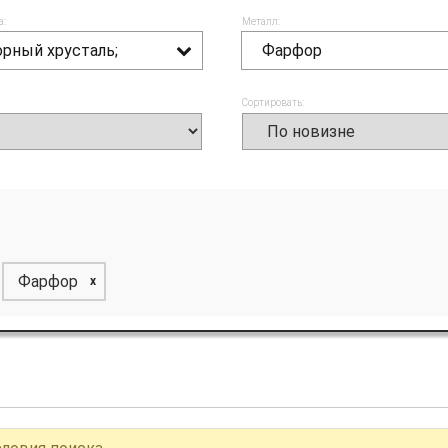
а:
Металл:
орный хрусталь;
Фарфор
Сортировать:
Фарфор
x