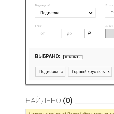
Вид изделий:
Вставк
Подвеска
Г
Цена:
Акция:
ВЫБРАНО:
ОТМЕНИТЬ
Подвеска
Горный хрусталь
x
x
НАЙДЕНО
(0)