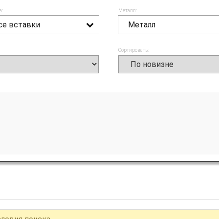
а:
Металл:
се вставки
Металл
Сортировать: