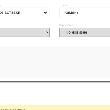
а:
Металл:
се вставки
Камень
Сортировать: