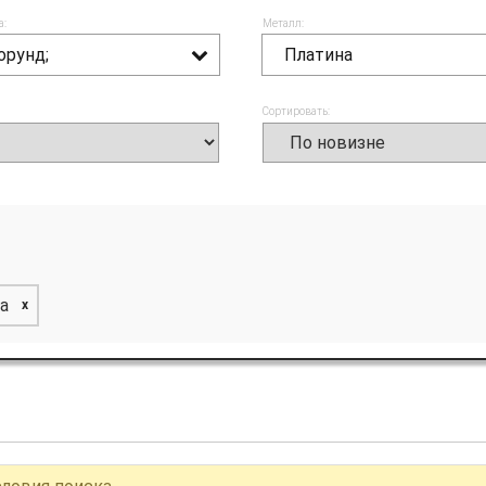
а:
Металл:
орунд;
Платина
Сортировать:
а
x