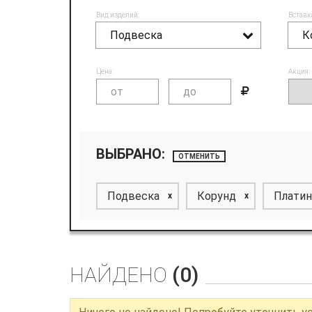
Вид изделий:
Вставк
Подвеска
К
Цена:
Акция:
ВЫБРАНО:
ОТМЕНИТЬ
Подвеска
Корунд
Платин
x
x
НАЙДЕНО
(0)