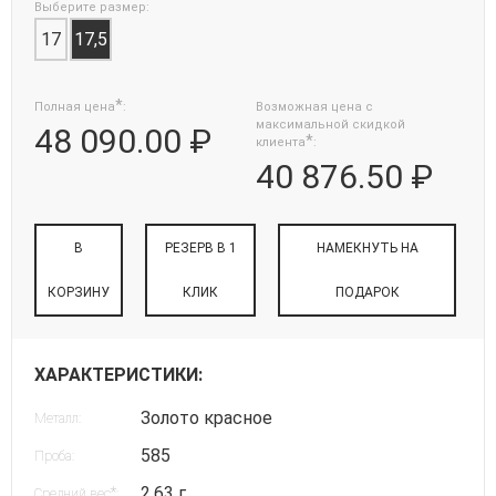
Выберите размер:
17
17,5
*
Полная цена
:
Возможная цена с
максимальной скидкой
48 090.00 ₽
*
клиента
:
40 876.50 ₽
В
РЕЗЕРВ В 1
НАМЕКНУТЬ НА
КОРЗИНУ
КЛИК
ПОДАРОК
ХАРАКТЕРИСТИКИ:
Золото красное
Металл:
585
Проба:
2.63 г
*
Средний вес
: