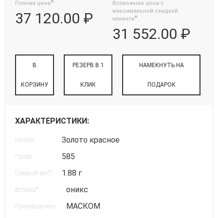
*
Полная цена
:
Возможная цена с
максимальной скидкой
37 120.00 ₽
*
клиента
:
31 552.00 ₽
В
РЕЗЕРВ В 1
НАМЕКНУТЬ НА
КОРЗИНУ
КЛИК
ПОДАРОК
ХАРАКТЕРИСТИКИ:
Золото красное
Металл:
585
Проба:
1.88 г
*
Средний вес
:
оникс
*
Вставка
:
МАСКОМ
Производитель: