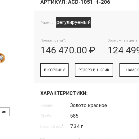
АРТИКУЛ: ACD-1051_f-206
регулируемый
Размер:
*
Полная цена
:
Возможная цена 
146 470.00 ₽
124 49
В КОРЗИНУ
РЕЗЕРВ В 1 КЛИК
НАМЕК
ХАРАКТЕРИСТИКИ:
Золото красное
Металл:
нтия
585
Проба:
7.34 г
*
Средний вес
: