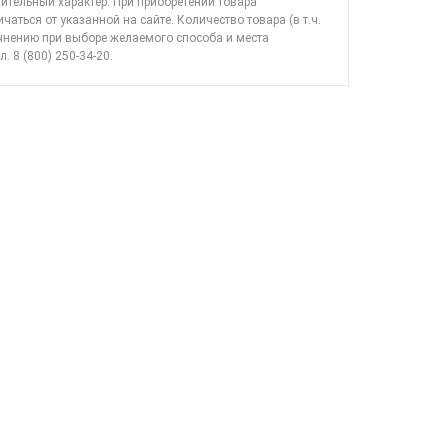
ительный характер. При приобретении товара
ичаться от указанной на сайте. Количество товара (в т.ч.
очнению при выборе желаемого способа и места
л. 8 (800) 250-34-20
.