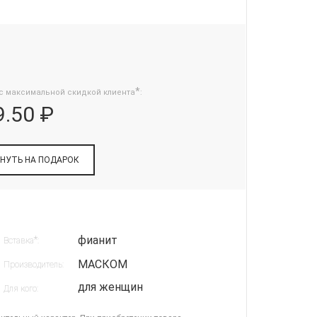
*
с максимальной скидкой клиента
:
9.50 ₽
НУТЬ НА ПОДАРОК
фианит
*
Вставка
:
МАСКОМ
Производитель:
для женщин
Для кого: