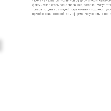
* Цена не является публичной офертой и носит ознаком
фактическая стоимость товара, вес, вставка - могут отл
товара по цене со скидкой) ограничено и подлежит ут
приобретения. Подробную информацию уточняйте по
те