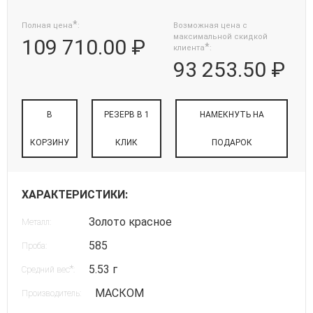
*
Полная цена
:
Возможная цена с
максимальной скидкой
109 710.00 ₽
*
клиента
:
93 253.50 ₽
В
РЕЗЕРВ В 1
НАМЕКНУТЬ НА
КОРЗИНУ
КЛИК
ПОДАРОК
ХАРАКТЕРИСТИКИ:
Золото красное
Металл:
585
Проба:
5.53 г
*
Средний вес
:
МАСКОМ
Производитель: