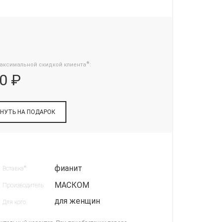
*
аксимальной скидкой клиента
:
0 ₽
НУТЬ НА ПОДАРОК
фианит
*
Вставка
:
МАСКОМ
Производитель:
для женщин
Для кого: