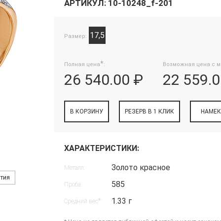
АРТИКУЛ: 10-10248_f-201
17,5
Размер:
*
Полная цена
:
Возможная цена с м
26 540.00 ₽
22 559.0
В КОРЗИНУ
РЕЗЕРВ В 1 КЛИК
НАМЕК
ХАРАКТЕРИСТИКИ:
Золото красное
Металл:
нтия
585
Проба:
1.33 г
*
Средний вес
: