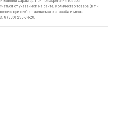
ительный характер. При приобретении товара
ичаться от указанной на сайте. Количество товара (в т.ч.
очнению при выборе желаемого способа и места
л. 8 (800) 250-34-20
.