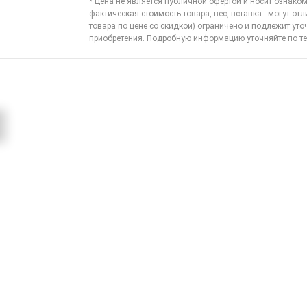
* Цена не является публичной офертой и носит ознаком
фактическая стоимость товара, вес, вставка - могут отл
товара по цене со скидкой) ограничено и подлежит ут
приобретения. Подробную информацию уточняйте по
те