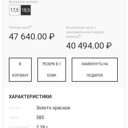
Выберите размер:
17,5
18,5
*
Полная цена
:
Возможная цена с
максимальной скидкой
47 640.00 ₽
*
клиента
:
40 494.00 ₽
В
РЕЗЕРВ В 1
НАМЕКНУТЬ НА
КОРЗИНУ
КЛИК
ПОДАРОК
ХАРАКТЕРИСТИКИ:
Золото красное
Металл:
585
Проба:
2.18 г
*
Средний вес
: