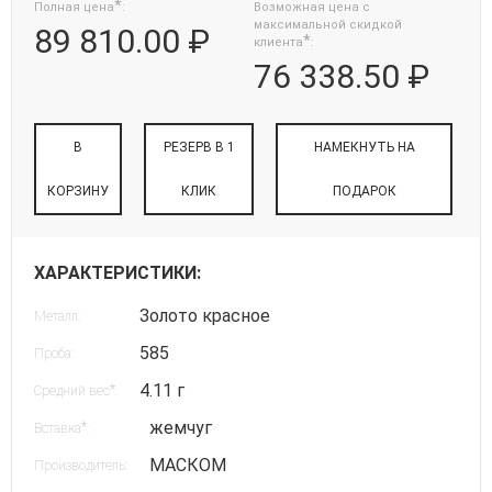
*
Полная цена
:
Возможная цена с
максимальной скидкой
89 810.00 ₽
*
клиента
:
76 338.50 ₽
В
РЕЗЕРВ В 1
НАМЕКНУТЬ НА
КОРЗИНУ
КЛИК
ПОДАРОК
ХАРАКТЕРИСТИКИ:
Золото красное
Металл:
585
Проба:
4.11 г
*
Средний вес
:
жемчуг
*
Вставка
:
МАСКОМ
Производитель: