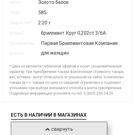
Золото белое
Металл:
585
Проба:
2.20 г
*
Средний вес
:
бриллиант Круг 0,202ct 3/6А
*
Вставка
:
Первая Бриллиантовая Компания
Производитель:
для женщин
Для кого:
* Цена не является публичной офертой и носит ознакомительный
характер. При приобретении товара фактическая стоимость товара,
вес, вставка - могут отличаться от указанной на сайте. Количество
товара (в т.ч. товара по цене со скидкой) ограничено и подлежит
уточнению при выборе желаемого способа и места приобретения.
Подробную информацию уточняйте по
тел. 8 (800) 250-34-20
.
ЕСТЬ В НАЛИЧИИ В МАГАЗИНАХ
свернуть