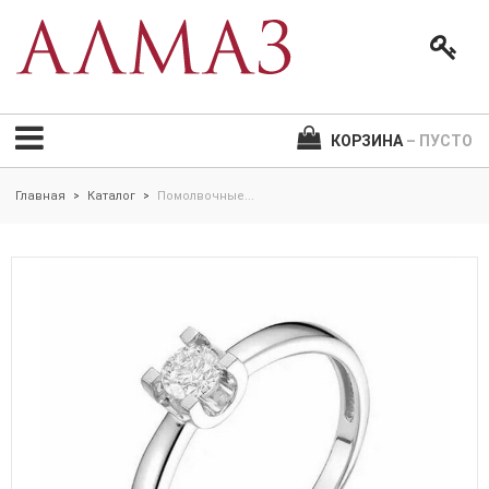
КОРЗИНА
– ПУСТО
Главная
Каталог
Помолвочные...
>
>