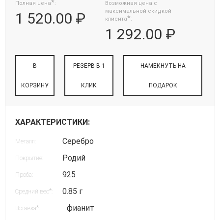
*
Полная цена
:
Возможная цена с
максимальной скидкой
1 520.00 ₽
*
клиента
:
1 292.00 ₽
В
РЕЗЕРВ В 1
НАМЕКНУТЬ НА
КОРЗИНУ
КЛИК
ПОДАРОК
ХАРАКТЕРИСТИКИ:
Серебро
Металл:
Родий
Покрытие:
925
Проба:
0.85 г
*
Средний вес
:
фианит
*
Вставка
: