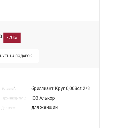
₽
-
20%
НУТЬ НА ПОДАРОК
бриллиант Круг 0,008ct 2/3
*
Вставка
:
ЮЗ Алькор
Производитель:
для женщин
Для кого: