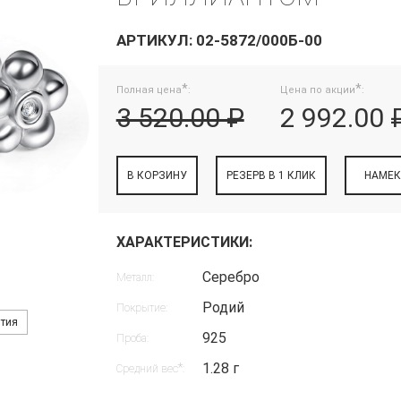
АРТИКУЛ: 02-5872/000Б-00
*
*
Полная цена
:
Цена по акции
:
3 520.00 ₽
2 992.00 
В КОРЗИНУ
РЕЗЕРВ В 1 КЛИК
НАМЕК
ХАРАКТЕРИСТИКИ:
Серебро
Металл:
Родий
Покрытие:
нтия
925
Проба:
1.28 г
*
Средний вес
: