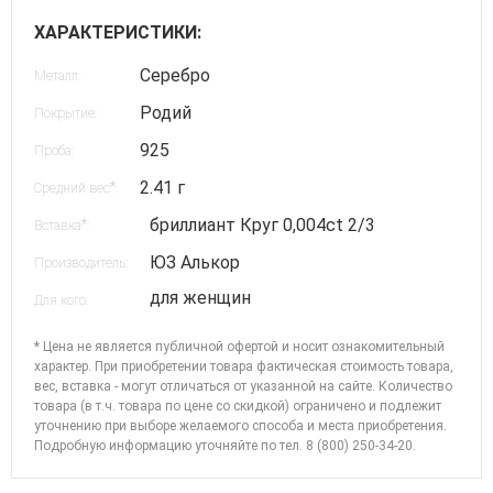
ХАРАКТЕРИСТИКИ:
Серебро
Металл:
Родий
Покрытие:
925
Проба:
2.41 г
*
Средний вес
:
бриллиант Круг 0,004ct 2/3
*
Вставка
:
ЮЗ Алькор
Производитель:
для женщин
Для кого:
* Цена не является публичной офертой и носит ознакомительный
характер. При приобретении товара фактическая стоимость товара,
вес, вставка - могут отличаться от указанной на сайте. Количество
товара (в т.ч. товара по цене со скидкой) ограничено и подлежит
уточнению при выборе желаемого способа и места приобретения.
Подробную информацию уточняйте по
тел. 8 (800) 250-34-20
.