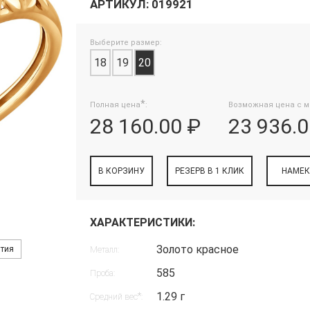
АРТИКУЛ: 019921
Выберите размер:
18
19
20
*
Полная цена
:
Возможная цена с м
28 160.00 ₽
23 936.0
В КОРЗИНУ
РЕЗЕРВ В 1 КЛИК
НАМЕК
ХАРАКТЕРИСТИКИ:
Золото красное
нтия
Металл:
585
Проба:
1.29 г
*
Средний вес
: