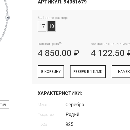
АРТИКУЛ: 94051679
Выберите размер:
17
18
*
Полная цена
:
Возможная цена с мак
4 850.00 ₽
4 122.50 
В КОРЗИНУ
РЕЗЕРВ В 1 КЛИК
НАМЕК
ХАРАКТЕРИСТИКИ:
Серебро
нтия
Металл:
Родий
Покрытие:
925
Проба: