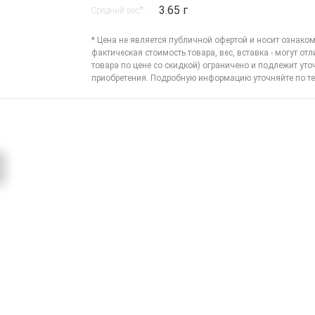
3.65 г
*
Средний вес
:
* Цена не является публичной офертой и носит ознаком
фактическая стоимость товара, вес, вставка - могут отл
товара по цене со скидкой) ограничено и подлежит ут
приобретения. Подробную информацию уточняйте по
те