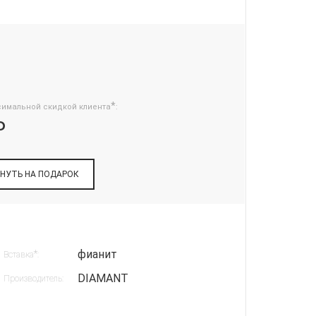
*
симальной скидкой клиента
:
₽
НУТЬ НА ПОДАРОК
фианит
*
Вставка
:
DIAMANT
Производитель: