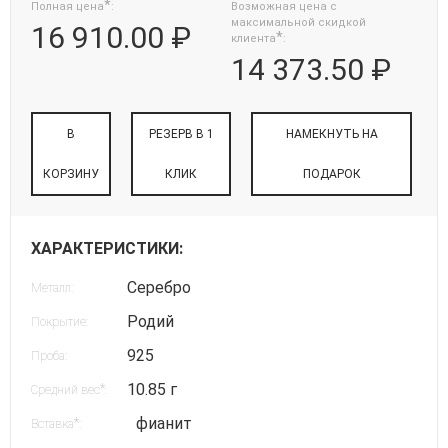
*
Полная цена
:
Возможная цена с
максимальной скидкой
16 910.00 ₽
*
клиента
:
14 373.50 ₽
В
РЕЗЕРВ В 1
НАМЕКНУТЬ НА
КОРЗИНУ
КЛИК
ПОДАРОК
ХАРАКТЕРИСТИКИ:
Серебро
Металл:
Родий
Покрытие:
925
Проба:
10.85 г
*
Средний вес
:
фианит
*
Вставка
: