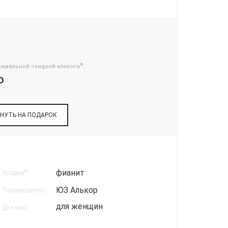
*
симальной скидкой клиента
:
₽
НУТЬ НА ПОДАРОК
фианит
*
Вставка
:
ЮЗ Алькор
Производитель:
для женщин
Для кого: