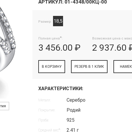
АРТИКУЛ: 01-4348/00КЦ-00
18,5
Размер:
*
Полная цена
:
Возможная цена с мак
3 456.00 ₽
2 937.60 
В КОРЗИНУ
РЕЗЕРВ В 1 КЛИК
НАМЕК
ХАРАКТЕРИСТИКИ:
Серебро
Металл:
нтия
Родий
Покрытие:
925
Проба:
2.41 г
*
Средний вес
: