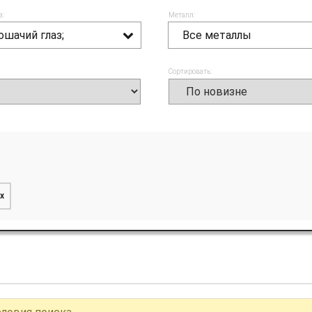
а:
Металл:
ошачий глаз;
Все металлы
Сортировать:
x