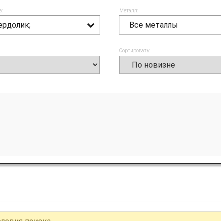
а:
Металл:
ердолик;
Все металлы
Сортировать: