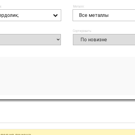
а:
Металл:
ердолик;
Все металлы
Сортировать: