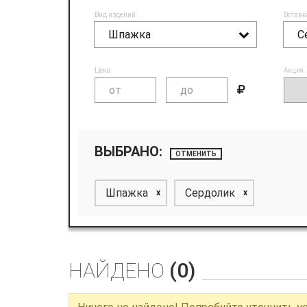
Вид изделий:
Вставк
Шпажка
С
Цена:
Акция:
ВЫБРАНО:
ОТМЕНИТЬ
Шпажка
Сердолик
x
x
НАЙДЕНО
(0)