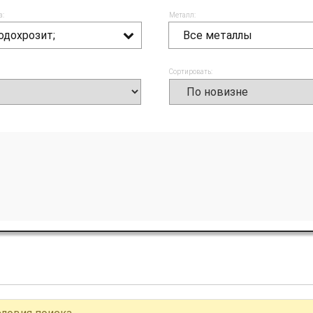
а:
Металл:
одохрозит;
Все металлы
Сортировать: