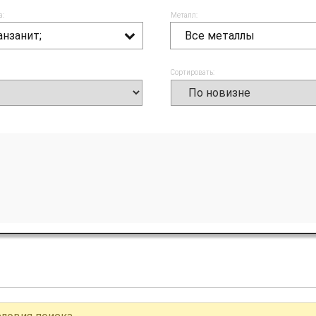
а:
Металл:
анзанит;
Все металлы
Сортировать: