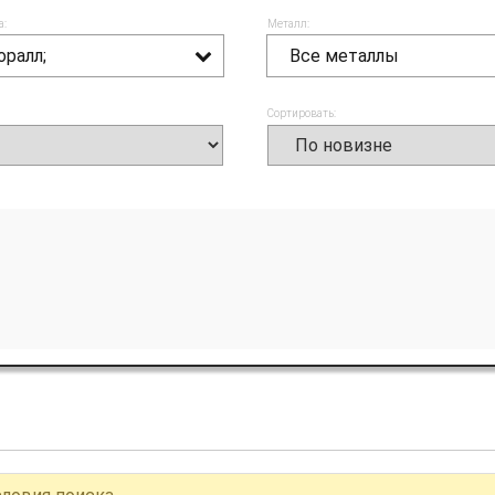
а:
Металл:
оралл;
Все металлы
Сортировать: