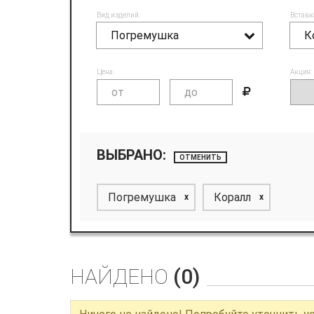
Вид изделий:
Вставк
Погремушка
К
Цена:
Акция:
ВЫБРАНО:
ОТМЕНИТЬ
Погремушка
Коралл
x
x
НАЙДЕНО
(0)